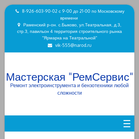
Skip
8-926-603-90-02 с 9-00 до 21-00 по Московскому
to
времени
content
Раменский р-он. с.Быково, ул.Театральная, д.3,
стр.3, павильон 4 территория строительного рынка
"Ярмарка на Театральной"
vik-555@narod.ru
Мастерская "РемСервис"
Ремонт электроинструмента и бензотехники любой
сложности